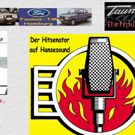
ls
,
)