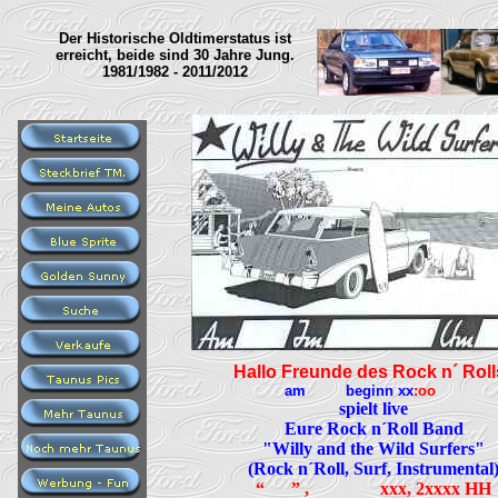
Der Historische Oldtimerstatus ist
erreicht, beide sind 30 Jahre Jung.
1981/1982 - 2011/2012
Hallo Freunde des Rock n´ Rol
am beginn xx
:oo
spielt live
Eure Rock n´Roll Band
"Willy and the Wild Surfers"
(Rock n´Roll, Surf, Instrumental
“ ”
, xxx, 2xxxx HH